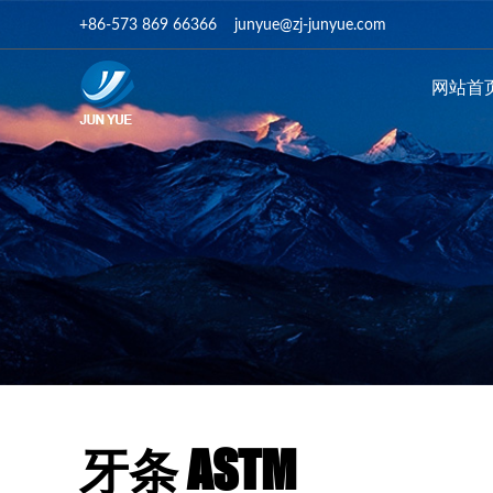
+86-573 869 66366
junyue@zj-junyue.com
网站首
牙条 ASTM